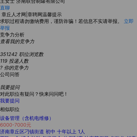
王女士
济南联合制罐有限公司
直聊
章丘人才网|章聘网温馨提示
求职过程请勿缴纳费用，谨防诈骗！若信息不实请举报。
立即
举报
竞争力分析
查看我的竞争力
351242
职位浏览数
119
投递人数
?
你的竞争力
公司问答
我要提问
对此职位有疑问？快来问问吧 !
我要提问
相似职位
设备管理（含机电维修）
6000-7000元
济南章丘区刁镇街道
初中
十年以上
1人