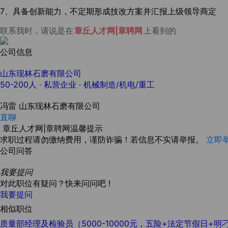
7、具备创新能力，不定期形成技改方案并汇报上级领导商定
联系我时，请说是在
章丘人才网|章聘网
上看到的
公司信息
山东现林石磨有限公司
50-200人
· 私营企业 ·
机械制造/机电/重工
冯雷
山东现林石磨有限公司
直聊
章丘人才网|章聘网温馨提示
求职过程请勿缴纳费用，谨防诈骗！若信息不实请举报。
立即
公司问答
我要提问
对此职位有疑问？快来问问吧 !
我要提问
相似职位
质量部经理及检验员（5000-10000元，五险+法定节假日+明