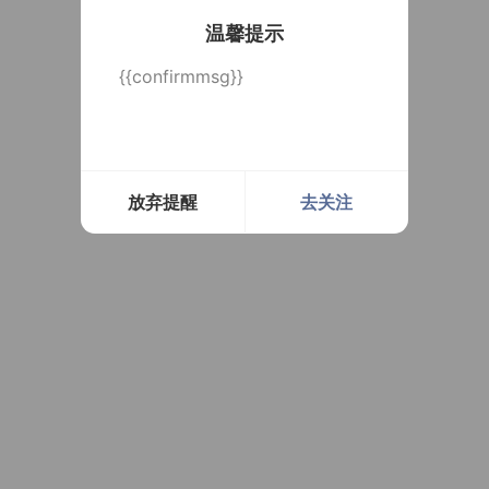
温馨提示
{{confirmmsg}}
放弃提醒
去关注