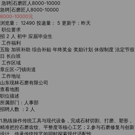
急聘|石磨匠人8000-10000
急聘|石磨匠人8000-10000
8000-10000元
浏览量： 12490
投递量： 5
更新于：昨天
职位要求
招 2 人
初中
应届毕业生
工作福利
五险
加班补助
综合补贴
年终奖金
奖励计划
休假制度
法定节假
日
长白班
工作区域
章丘区-刁镇街道
工作地址
山东现林石磨有限公司
查看地图
职位描述
所属部门：人事部
招聘人数 ：2 人
1.熟练操作传统工具与现代设备，完成石材切割、打磨、塑形，
精准把控石磨齿纹、平整度等核心工艺；2.参与石磨修复与创新
设计，传承传统技艺的同时探索现代适配性。