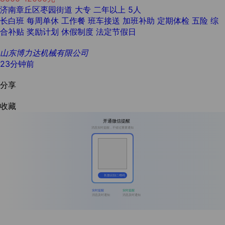
济南章丘区枣园街道
大专
二年以上
5人
长白班
每周单休
工作餐
班车接送
加班补助
定期体检
五险
综
合补贴
奖励计划
休假制度
法定节假日
山东博力达机械有限公司
23分钟前
分享
收藏
开通微信提醒
消息实时提醒，不错过重要通知
长按识别二维码
实时提醒
实时提醒
消息及时通知
消息及时通知