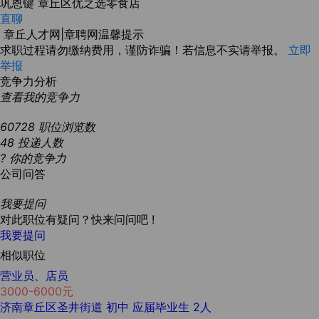
巩恩键
章丘区优之选零食店
直聊
章丘人才网|章聘网温馨提示
求职过程请勿缴纳费用，谨防诈骗！若信息不实请举报。
立即
举报
竞争力分析
查看我的竞争力
60728
职位浏览数
48
投递人数
?
你的竞争力
公司问答
我要提问
对此职位有疑问？快来问问吧 !
我要提问
相似职位
营业员、店员
3000-6000元
济南章丘区圣井街道
初中
应届毕业生
2人