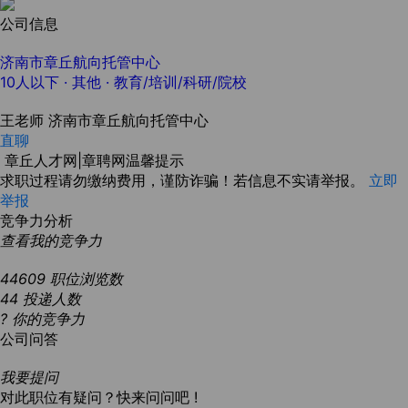
公司信息
济南市章丘航向托管中心
10人以下
· 其他 ·
教育/培训/科研/院校
王老师
济南市章丘航向托管中心
直聊
章丘人才网|章聘网温馨提示
求职过程请勿缴纳费用，谨防诈骗！若信息不实请举报。
立即
举报
竞争力分析
查看我的竞争力
44609
职位浏览数
44
投递人数
?
你的竞争力
公司问答
我要提问
对此职位有疑问？快来问问吧 !