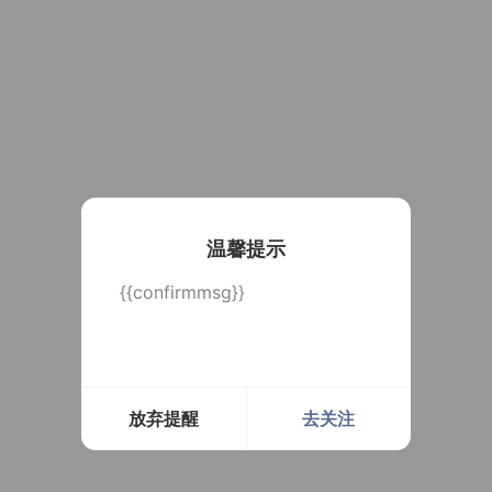
温馨提示
{{confirmmsg}}
放弃提醒
去关注