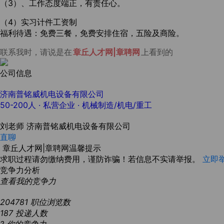
（3）、工作态度端正，有责任心。
（4）实习计件工资制
福利待遇：免费三餐，免费安排住宿，五险及商险。
联系我时，请说是在
章丘人才网|章聘网
上看到的
公司信息
济南普铭威机电设备有限公司
50-200人
· 私营企业 ·
机械制造/机电/重工
刘老师
济南普铭威机电设备有限公司
直聊
章丘人才网|章聘网温馨提示
求职过程请勿缴纳费用，谨防诈骗！若信息不实请举报。
立即
竞争力分析
查看我的竞争力
204781
职位浏览数
187
投递人数