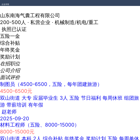
企业详情
山东南海气囊工程有限公司
200-500人 ·
私营企业 ·
机械制造/机电/重工
执照已认证
五险一金
综合补贴
年终奖金
奖励计划
在招职位
公司介绍
面试评价
制图员（4500-6500，五险，每年团建旅游）
4500-6500元
双山街道
大专
应届毕业生
3人
五险
节日福利
每周休班
组团旅
游
带薪培训
有年假
赵老师
2025-09-20
材料工程师（五险、8000-15000）
8000-15000元
双山街道
本科
2人
综合补贴
年终奖金
奖励计划
五险
每周单休