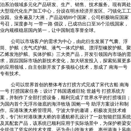
泊系泊领域多元化产品研发、生产、销售、技术服务。现有两处
大型现代化生产加工中心，分设在明水经济开发区、刁镇化工工
业园。业务遍及7大洲，产品远销89个国家，公司积极响应国家
号召，深度参与 一带一路 倡议，已成功出口至36个沿线国家，
业内规模稳居国内第一，让中国制造享誉全球。
公司以市场客户的需求为中心，由此衍生发展了气囊、浮
筒、护舷（充气式护舷、液气一体式护舷、漂浮型橡胶护舷、聚
乙烯发泡护舷、实体护舷）三大类产品，开发引领国内市场的需
求，跟踪国际市场的新技术变化，加大研发投入，探索拓展更多
的应用领域，自主创新开发了多项核心技术，形成了 南海一号
专有技术。
公司以世界首创的整体考古打捞方式完成了宋代古船 南海
一号 打捞国家任务；设计了韩国遇难巨轮 世越号 打捞系统方
案，并制作了全部打捞设备，顺利完成了世界水平的打捞项目；
为国内首个无浮吊做底的海洋牧场 国鲍一号 助浮方案设计和制
作。应港珠澳大桥管理局、宁波大学的邀请，积极攻克技术难
关，专门针对港珠澳大桥的非通航桥孔设计了一款智能拦阻系统
及其配套产品，该系统已顺利应用于实际场景中，为保护桥梁安
全提供了坚实的技术支撑。还为舟山跨海大桥、惠州港海上风电